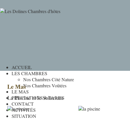
ACCUEIL
LES CHAMBRES
Nos Chambres Côté Nature
Le Mas
Nos Chambres Voûtées
LE MAS
La Piscine et le Solarium
PRESTATIONS & TARIFS
CONTACT
ACTIVITÉS
SITUATION