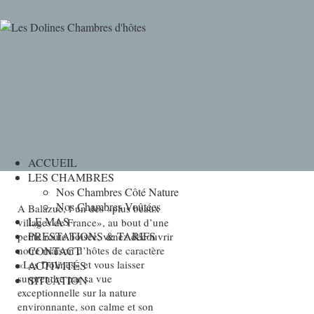
ACCUEIL
LES CHAMBRES
Nos Chambres Côté Nature
Nos Chambres Voûtées
A Balazuc, l’un des «plus beaux
LE MAS
villages de France», au bout d’une
PRESTATIONS & TARIFS
petite route boisée, venez découvrir
notre maison d’hôtes de caractère
CONTACT
«Les Dolines» et vous laisser
ACTIVITÉS
surprendre par sa vue
SITUATION
exceptionnelle sur la nature
environnante, son calme et son